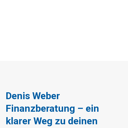
Deutschlands– mein Ziel ist es, meinen Mandanten zu
helfen, finanzielle Sicherheit und Unabhängigkeit zu
erreichen, ob vor Ort oder in einer Onlineberatung per
Zoom.
Denis Weber
Finanzberatung – ein
klarer Weg zu deinen