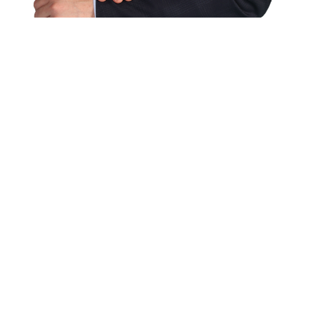
Lasse dich jetzt finanziell
beraten!
Die Absicherung der Familie, des Eigentums, der Traum
vom eigenen Heim, die finanzielle Unterstützung der
Kinder oder das Ansparen ausreichender Rücklagen für
das Alter – all diese Themen sind eng mit finanziellen
Entscheidungen verknüpft. Meine Expertise liegt darin,
meine Mandanten in diesen und weiteren Bereichen zu
beraten, um ihre finanziellen Ziele zu erreichen und ihre
Haushaltskosten zu senken.