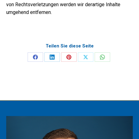
von Rechtsverletzungen werden wir derartige Inhalte
umgehend entfernen.
Teilen Sie diese Seite
Share
Share
Share
Share
Share
on
on
on
on
on
Facebook
LinkedIn
Pinterest
X
WhatsApp